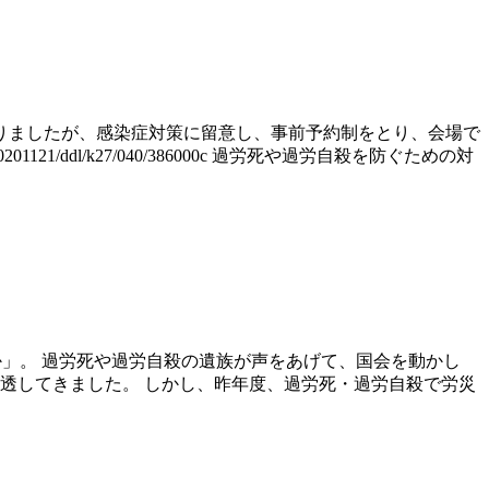
ありましたが、感染症対策に留意し、事前予約制をとり、会場で
1121/ddl/k27/040/386000c 過労死や過労自殺を防ぐための対
ければならなかったのか」。 過労死や過労自殺の遺族が声をあげて、国会を動かし
透してきました。 しかし、昨年度、過労死・過労自殺で労災