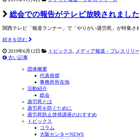
総会での報告がテレビ放映されまし
関西テレビ「報道ランナー」で「やりがい過労死」が特集され
続きを読む
2019年6月12日
トピックス
,
メディア報道・プレスリリ
古い記事
団体概要
代表挨拶
事務所所在地
活動紹介
総会
過労死とは
過労死を防ぐために
過労死防止啓発講座のおすすめ
トピックス
コラム
大阪センターNEWS