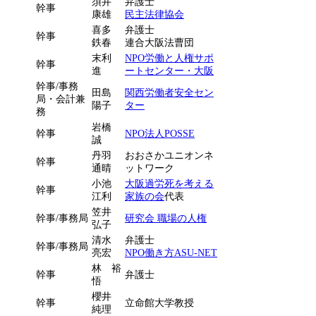
須井
弁護士
幹事
康雄
民主法律協会
喜多
弁護士
幹事
鉄春
連合大阪法曹団
末利
NPO労働と人権サポ
幹事
進
ートセンター・大阪
幹事/事務
田島
関西労働者安全セン
局・会計兼
陽子
ター
務
岩橋
幹事
NPO法人POSSE
誠
丹羽
おおさかユニオンネ
幹事
通晴
ットワーク
小池
大阪過労死を考える
幹事
江利
家族の会
代表
笠井
幹事/事務局
研究会 職場の人権
弘子
清水
弁護士
幹事/事務局
亮宏
NPO働き方ASU-NET
林 裕
幹事
弁護士
悟
櫻井
幹事
立命館大学教授
純理