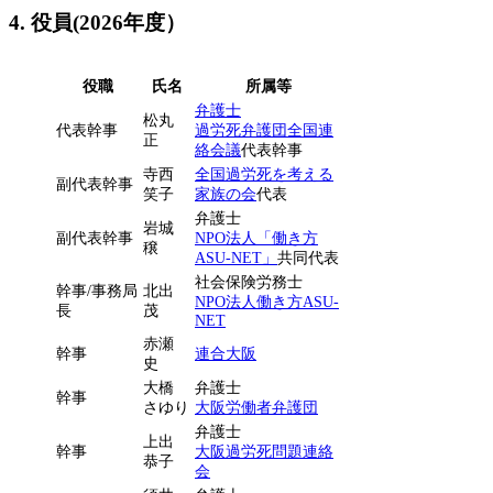
4. 役員(2026年度）
役職
氏名
所属等
弁護士
松丸
代表幹事
過労死弁護団全国連
正
絡会議
代表幹事
寺西
全国過労死を考える
副代表幹事
笑子
家族の会
代表
弁護士
岩城
副代表幹事
NPO法人「働き方
穣
ASU-NET」
共同代表
社会保険労務士
幹事/事務局
北出
NPO法人働き方ASU-
長
茂
NET
赤瀬
幹事
連合大阪
史
大橋
弁護士
幹事
さゆり
大阪労働者弁護団
弁護士
上出
幹事
大阪過労死問題連絡
恭子
会