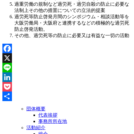
過重労働の規制など過労死・過労自殺の防止に必要な
法制上その他の措置についての立法的提案
過労死等防止啓発月間のシンポジウム・相談活動等を
大阪労働局・大阪府と連携するなどの積極的な過労死
防止啓発活動。
その他、過労死等の防止に必要又は有益な一切の活動
Facebook
X
Line
LinkedIn
Pocket
共
団体概要
代表挨拶
有
事務所所在地
活動紹介
総会