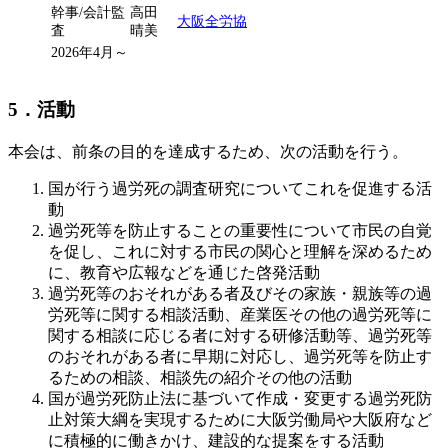
幹事/会計監
高田
大阪全労協
査
晴美
2026年4月～
5．活動
本会は、前条の目的を達成するため、次の活動を行う。
国が行う過労死の調査研究についてこれを促進する活
動
過労死等を防止することの重要性について市民の自覚
を促し、これに対する市民の関心と理解を深めるため
に、教育や広報などを通じた啓発活動
過労死等のおそれがある者及びその家族・親族等の過
労死等に関する相談活動、産業医その他の過労死等に
関する相談に応じる者に対する研修活動等、過労死等
のおそれがある者に早期に対応し、過労死等を防止す
るための相談、相談先の紹介その他の活動
国が過労死防止法に基づいて作成・変更する過労死防
止対策大綱を実現するために大阪労働局や大阪府など
に積極的に働きかけ、建設的な提案をする活動